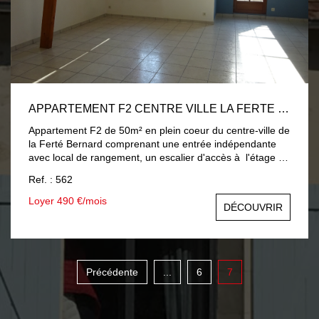
APPARTEMENT F2 CENTRE VILLE LA FERTE BERNARD
Appartement F2 de 50m² en plein coeur du centre-ville de
la Ferté Bernard comprenant une entrée indépendante
avec local de rangement, un escalier d'accès à l'étage . A
l'étage : un dégagement desservant un séjour ouvert sur
Ref. : 562
coin cuisine, une chambre, une salle d'eau, toilettes et
lingerie. Chauffage individuel électrique par le sol. Eau
Loyer 490 €/mois
DÉCOUVRIR
froide individuelle. Eau chaude par cumulus électrique.
Honoraires à la charge du locataire 450€ dont 100 €
d'honoraires d'état des lieux Dépôt de garantie : 490€
DISPONIBLE LE 30/09/2026
Précédente
...
6
7