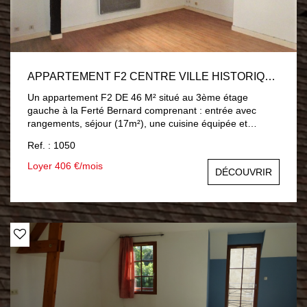
APPARTEMENT F2 CENTRE VILLE HISTORIQUE LA FERTE BERNARD
Un appartement F2 DE 46 M² situé au 3ème étage
gauche à la Ferté Bernard comprenant : entrée avec
rangements, séjour (17m²), une cuisine équipée et
aménagée, une chambre, salle d'eau, toilettes. Loyer
Ref. : 1050
mensuel de 406€ comprenant 11€ de charges (électricité
et entretien des parties communes) Chauffage individuel
Loyer 406 €/mois
DÉCOUVRIR
par convecteurs électriques. Eau froide individuelle. Eau
chaude individuelle par cumulus électrique. Honoraires à
la charge du locataire : 405€ comprenant 90€
d'honoraires d'état des lieux. Dépôt de garantie : 395€
LIBRE au 10 10 2026