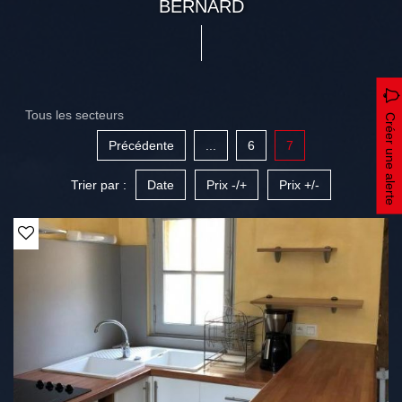
BERNARD
Tous les secteurs
Créer une alerte
Précédente
...
6
7
Trier par :
Date
Prix -/+
Prix +/-