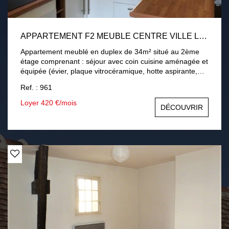
APPARTEMENT F2 MEUBLE CENTRE VILLE LA FERTE BERNARD
Appartement meublé en duplex de 34m² situé au 2ème
étage comprenant : séjour avec coin cuisine aménagée et
équipée (évier, plaque vitrocéramique, hotte aspirante,
four électrique, réfrigérateur, micro-onde). A l'étage : une
Ref. : 961
chambre et une salle d'eau (vasque, cabine de douche,
toilettes) et débarras. Chauffage individuel électrique. Eau
Loyer 420 €/mois
DÉCOUVRIR
froide par décompteur. Eau chaude par cumulus
électrique. Loyer : 420€ dont 10€ de charges comprenant
la consommation d'eau. LIBRE DE SUITE Honoraires à la
charge du locataire : 374€ dont 102€ d'honoraires d'état
des lieux