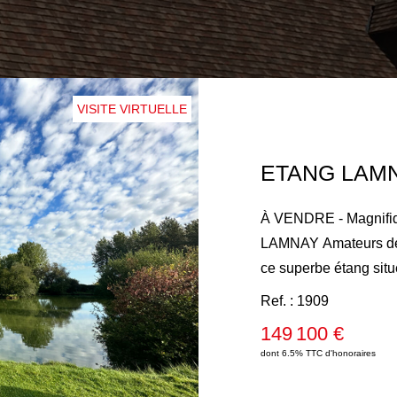
VISITE VIRTUELLE
ETANG LAMN
À VENDRE - Magnifiq
LAMNAY Amateurs de nature et de pêche, venez découvrir
ce superbe étang situ
arboré de 25 730 m² offrant 
Ref. : 1909
bien : Bel étang pois
149 100 €
plein, peuplé de car
dont 6.5% TTC d'honoraires
de 50 m² avec aliment
retrouver en famille o