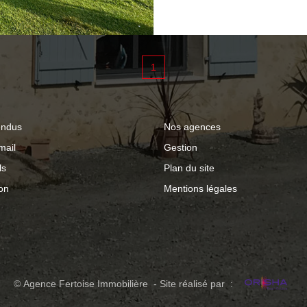
compteur d'eau install
amoureux de la natur
Intéressé(e) ? Contac
1
d'informations ou pour
endus
Nos agences
mail
Gestion
ls
Plan du site
on
Mentions légales
© Agence Fertoise Immobilière - Site réalisé par :