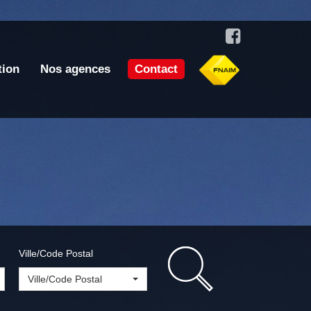
tion
Nos agences
Contact
Ville/Code Postal
Ville/Code Postal