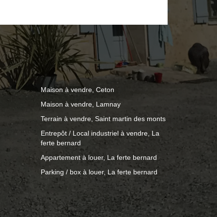
és. Un véritable havre de paix pour les
e et les passionnés de pêche.
tez-nous dès maintenant pour plus
 organiser une visite !
Maison à vendre, Ceton
Maison à vendre, Lamnay
Terrain à vendre, Saint martin des monts
Entrepôt / Local industriel à vendre, La
ferte bernard
Appartement à louer, La ferte bernard
Parking / box à louer, La ferte bernard