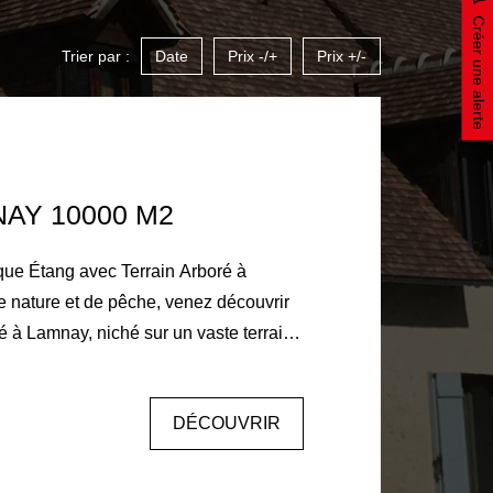
Créer une alerte
Trier par :
Date
Prix -/+
Prix +/-
AY 10000 M2
ue Étang avec Terrain Arboré à
é à Lamnay, niché sur un vaste terrain
calme et sérénité. Description du
sonneux d'environ 10 000 m² avec trop-
DÉCOUVRIR
pes, gardons et perches. Dépendance
ation en eau et WC, idéale pour se
u entre amis. Fosse septique et