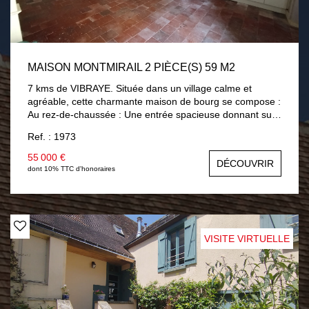
MAISON MONTMIRAIL 2 PIÈCE(S) 59 M2
7 kms de VIBRAYE. Située dans un village calme et
agréable, cette charmante maison de bourg se compose :
Au rez-de-chaussée : Une entrée spacieuse donnant sur
une belle pièce de vie lumineuse, comprenant une cuisine
Ref. : 1973
aménagée et équipée, une salle d'eau moderne, un WC
indépendant, ainsi qu'un coin buanderie avec chauffe-
55 000 €
DÉCOUVRIR
eau. À l'étage : Une chambre confortable, idéale pour un
dont 10% TTC d'honoraires
espace repos. Le chauffage est assuré par des
convecteurs électriques et l'assainissement est raccordé
au tout-à-l'égout, garantissant ainsi un confort optimal.
Idéale pour une première acquisition ou un
investissement locatif. N'attendez plus pour découvrir
VISITE VIRTUELLE
cette maison pratique et bien située ! Pour plus
d'informations ou pour organiser une visite, contactez
nous dès maintenant !