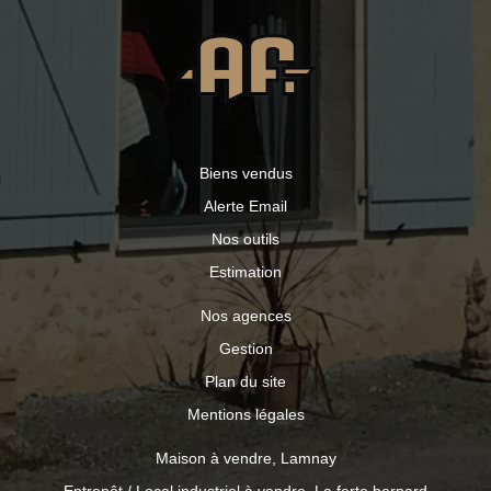
terrasse sous porche pour profiter des journées
ensoleillées et des repas en extérieur. Dépendances : une
arrière cuisine pratique et une chaufferie pour le confort
de l'habitation. Le chauffage est assuré par une
chaudière fioul et l'assainissement est raccordé au tout-à-
l'égout. Actuellement louée en gîte pour 4 personnes,
avec un tarif de 110 €/nuit (minimum 2 nuits), cette
maison représente une excellente opportunité
Biens vendus
d'investissement. N'attendez plus pour visiter cette
maison pleine de charme !
Alerte Email
Nos outils
Estimation
Nos agences
Gestion
Plan du site
Mentions légales
Maison à vendre, Lamnay
Entrepôt / Local industriel à vendre, La ferte bernard