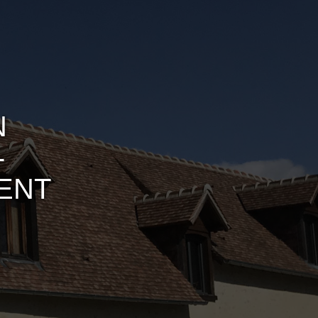
N
-
ENT