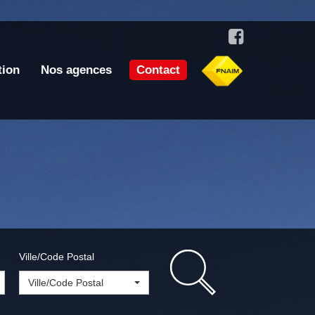
tion
Nos agences
Contact
Ville/Code Postal
Ville/Code Postal