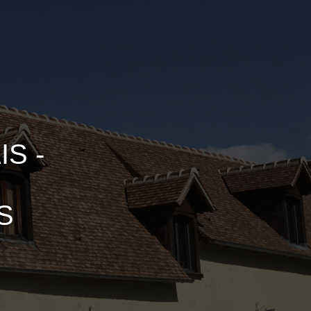
S -
S