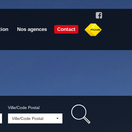
tion
Nos agences
Contact
Ville/Code Postal
Ville/Code Postal