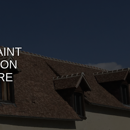
AINT
SON
RE