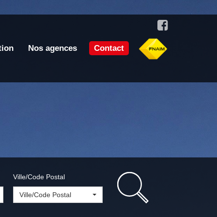
tion
Nos agences
Contact
Ville/Code Postal
Ville/Code Postal