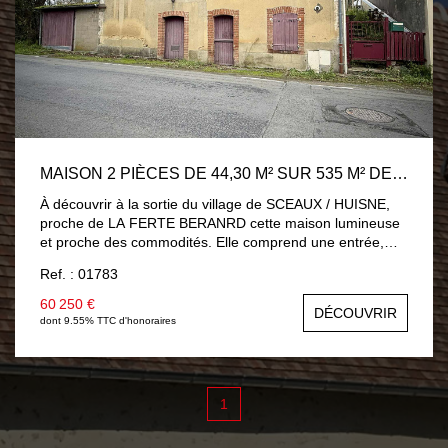
MAISON 2 PIÈCES DE 44,30 M² SUR 535 M² DE TERRAIN ? SORTIE DE VILLAGE
À découvrir à la sortie du village de SCEAUX / HUISNE,
proche de LA FERTE BERANRD cette maison lumineuse
et proche des commodités. Elle comprend une entrée,
une salle d'eau, une cuisine, une pièce de vie ainsi qu'une
Ref. : 01783
chambre. Le sous-sol complet avec caves et garage
apporte un véritable confort de rangement. Des travaux
60 250 €
DÉCOUVRIR
sont à prévoir, l'occasion de personnaliser la maison
dont 9.55% TTC d'honoraires
selon vos envies.
1