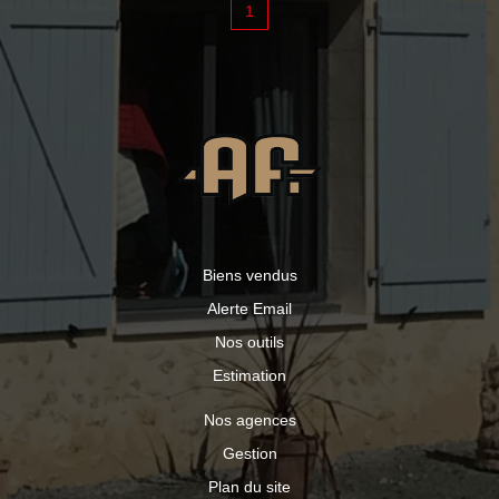
1
calme.
Biens vendus
Alerte Email
Nos outils
Estimation
Nos agences
Gestion
Plan du site