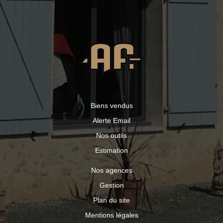
Biens vendus
Alerte Email
Nos outils
Estimation
Nos agences
Gestion
Plan du site
Mentions légales