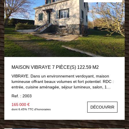
MAISON VIBRAYE 7 PIÈCE(S) 122.59 M2
VIBRAYE. Dans un environnement verdoyant, maison
lumineuse offrant beaux volumes et fort potentiel. RDC :
entrée, cuisine aménagée, séjour lumineux, salon, 1
chambre, salle d'eau, WC. Étage : 3 grandes chambres
Ref. : 2003
avec placards, WC avec lavabo. Terrain arboré d'env.
1550 m², sous-sol complet et dépendances. ? Électricité
165 000 €
DÉCOUVRIR
refaite à neuf, VMC neuve. ?? Maison saine et
dont 6.45% TTC d'honoraires
fonctionnelle, à visiter sans tarder !