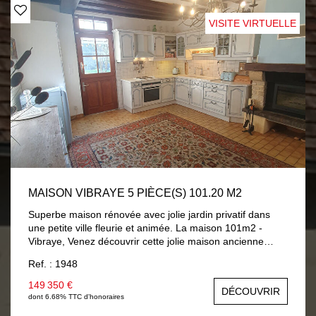
VISITE VIRTUELLE
MAISON VIBRAYE 5 PIÈCE(S) 101.20 M2
Superbe maison rénovée avec jolie jardin privatif dans
une petite ville fleurie et animée. La maison 101m2 -
Vibraye, Venez découvrir cette jolie maison ancienne
complètement rénovée au coeur des Pays de la Loire et
Ref. : 1948
ses magnifiques châteaux, forêts et zones de sport et de
relaxation. Construite vers 1850, cette propriété a
149 350 €
DÉCOUVRIR
bénéficié d'une rénovation complète : électricité,
dont 6.68% TTC d'honoraires
plomberie, menuiseries, fenêtres double vitrage, isolation,